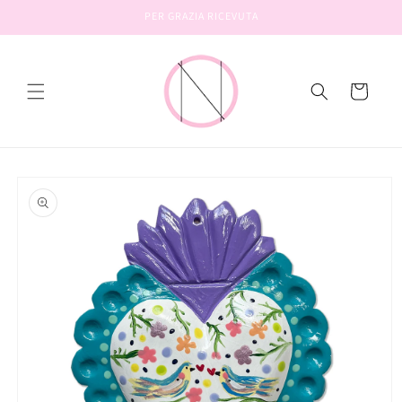
Vai
PER GRAZIA RICEVUTA
direttamente
ai contenuti
Carrello
Passa alle
informazioni
sul prodotto