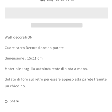
voto
voto
|
|
I’m
I’m
like
like
a
a
Bird
Bird
Wall decoratiON
Cuore sacro Decorazione da parete
dimensione : 15x11 cm
Materiale : argilla autoindurente dipinta a mano.
dotato di foro sul retro per essere appeso alla parete tramite
un chiodino.
Share