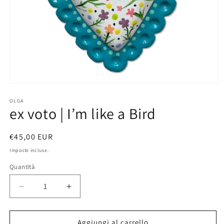
Apri
contenuti
multimediali
OLGA
ex voto | I’m like a Bird
1
in
finestra
modale
Prezzo
€45,00 EUR
di
Imposte incluse.
listino
Quantità
Diminuisci
Aumenta
quantità
quantità
per
per
ex
ex
Aggiungi al carrello