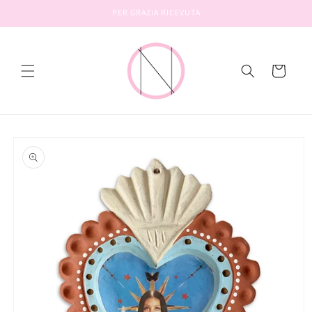
Vai
PER GRAZIA RICEVUTA
direttamente
ai contenuti
Carrello
Passa alle
informazioni
sul prodotto