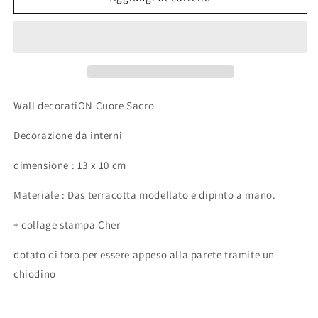
voto
voto
|
|
Cher
Cher
Wall decoratiON Cuore Sacro
Decorazione da interni
dimensione : 13 x 10 cm
Materiale : Das terracotta modellato e dipinto a mano.
+ collage stampa Cher
dotato di foro per essere appeso alla parete tramite un
chiodino