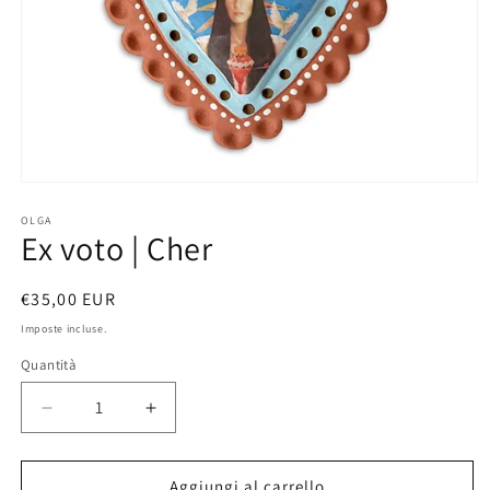
Apri
contenuti
multimediali
OLGA
Ex voto | Cher
1
in
finestra
modale
Prezzo
€35,00 EUR
di
Imposte incluse.
listino
Quantità
Diminuisci
Aumenta
quantità
quantità
per
per
Ex
Ex
Aggiungi al carrello