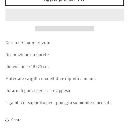
voto
voto
|
|
Aristogatti
Aristogatti
Cornice + cuore ex voto
Decorazione da parete
dimensione : 15x20 cm
Materiale : argilla modellata e dipinta a mano.
dotato di ganci per essere appeso
e gamba di supporto per appoggio su mobile / mensola
Share