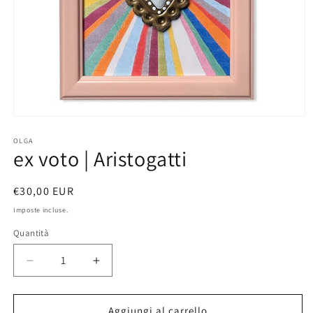
Apri
contenuti
multimediali
OLGA
ex voto | Aristogatti
1
in
finestra
modale
Prezzo
€30,00 EUR
di
Imposte incluse.
listino
Quantità
Diminuisci
Aumenta
quantità
quantità
per
per
ex
ex
Aggiungi al carrello