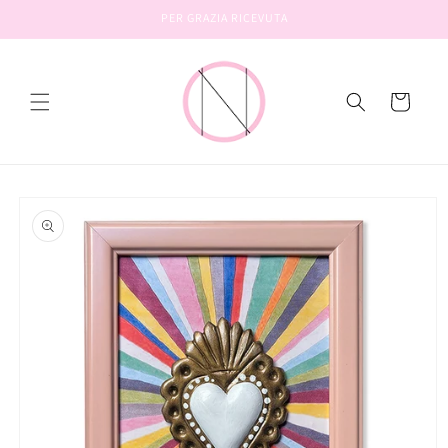
Vai
PER GRAZIA RICEVUTA
direttamente
ai contenuti
Carrello
Passa alle
informazioni
sul prodotto